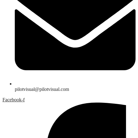
pilotvisual@pilotvisual.com
Facebook-f