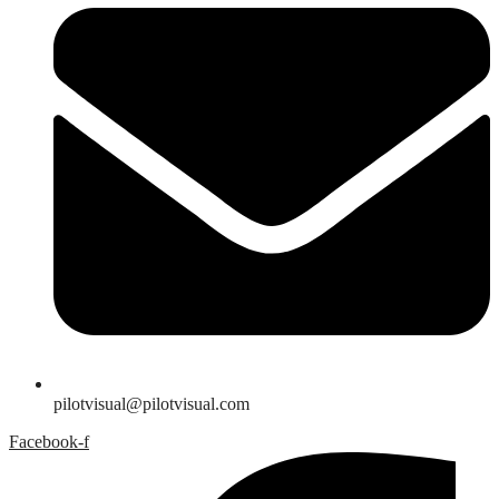
pilotvisual@pilotvisual.com
Facebook-f