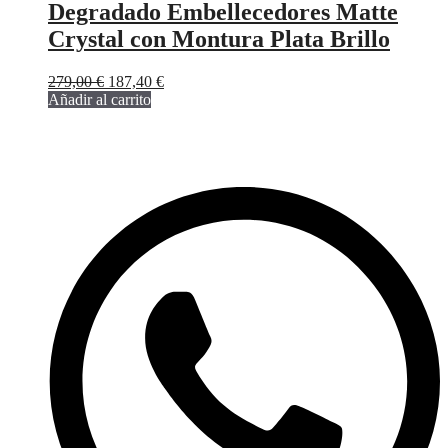
Degradado Embellecedores Matte
Crystal con Montura Plata Brillo
El
El
279,00
€
187,40
€
precio
precio
Añadir al carrito
original
actual
era:
es:
279,00 €.
187,40 €.