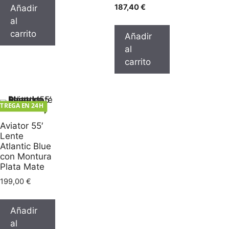
187,40
€
Añadir
al
carrito
Añadir
al
carrito
TREGA EN 24H
Aviator 55′
Lente
Atlantic Blue
con Montura
Plata Mate
199,00
€
Añadir
al