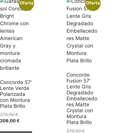
Oferta
Oferta
Concorde
Fusion 57′
Concorde 57′
Lente Gris
Lente Verde
Degradado
Polarizada
Embellecedo
con Montura
res Matte
Plata Brillo
Crystal con
279,00
€
Montura
209,00
€
Plata Brillo
279,00
€